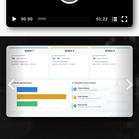
Nom du chapitre
00:00
01:22
Précédent
Suiva