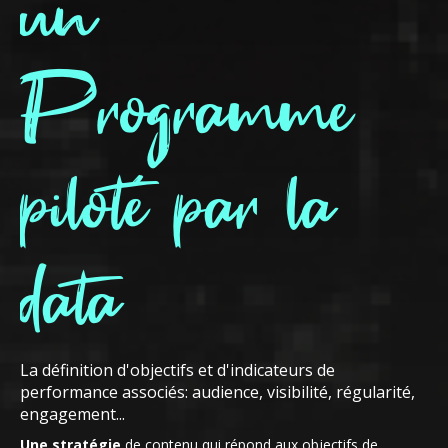
un
Programme
piloté par la
data
La définition d'objectifs et d'indicateurs de
performance associés: audience, visibilité, régularité,
engagement...
Une stratégie
de contenu qui répond aux objectifs de